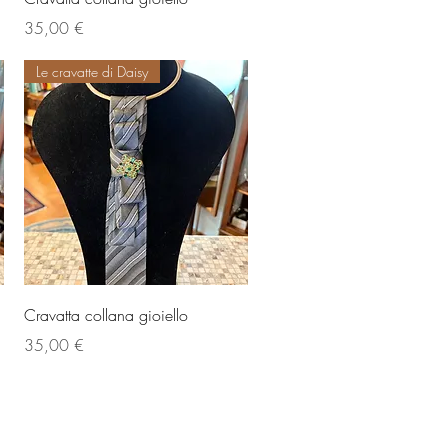
Prezzo
35,00 €
Le cravatte di Daisy
Vista rapida
Cravatta collana gioiello
Prezzo
35,00 €