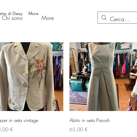
atte di Daisy
More
Chi sono
More
Vista rapida
Vista rapida
azer in seta vintage
Abito in seta Parosh
ezzo
Prezzo
,00 €
65,00 €