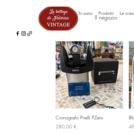
Il negozio
Chi sono
Prodotti
Le crav
Il negozio
Vista rapida
Cronografo Pirelli PZero
Bl
Prezzo
Pr
280,00 €
48