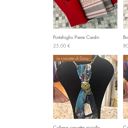
Vista rapida
Portafoglio Pierre Cardin
Br
Prezzo
Pr
25,00 €
80
Le cravatte di Daisy
Vista rapida
Collana cravatta gioiello
Co