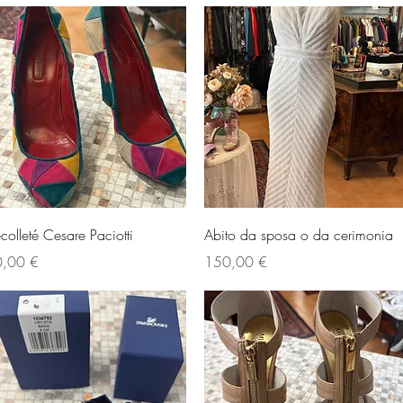
Vista rapida
Vista rapida
colleté Cesare Paciotti
Abito da sposa o da cerimonia
ezzo
Prezzo
,00 €
150,00 €