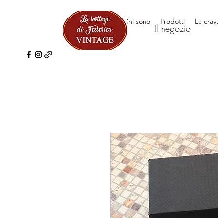
Il negozio
Chi sono
Prodotti
Le crav
Il negozio