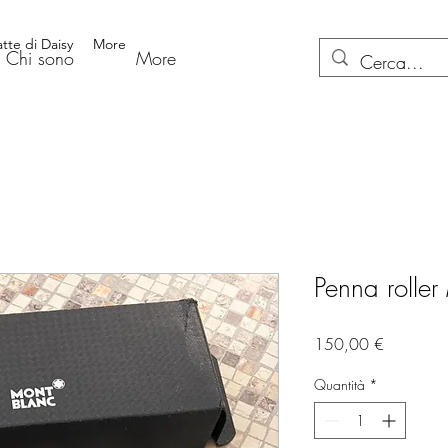
atte di Daisy
More
Chi sono
More
Penna rolle
Prezzo
150,00 €
Quantità
*