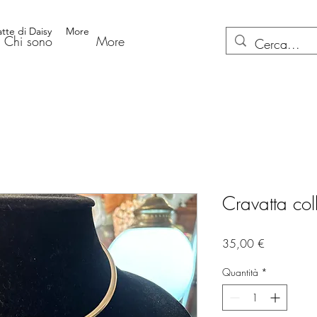
atte di Daisy
More
Chi sono
More
Cravatta col
Prezzo
35,00 €
Quantità
*