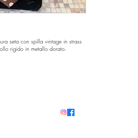
ura seta con spilla vintage in strass
ollo rigido in metallo dorato.
federicazago66@gmail.com
telefono e whatsapp 335-232302
©2023 by La bottega di Federica