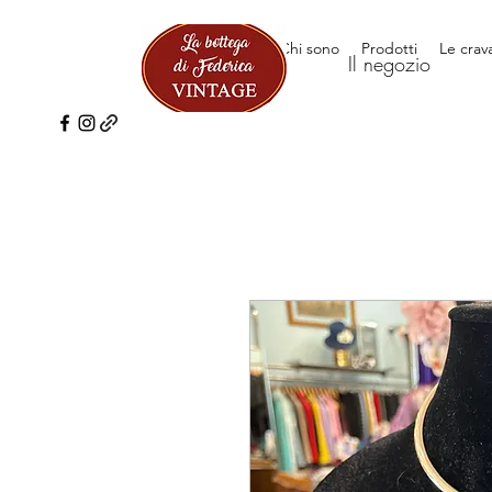
Il negozio
Chi sono
Prodotti
Le crav
Il negozio